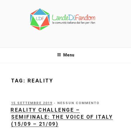
Salta
al
contenuto
LANDE DI FANDOM
La comunità italiana dai fan per i fan!
Menu
TAG:
REALITY
PUBBLICATO
15 SETTEMBRE 2019
- NESSUN COMMENTO
IL
REALITY CHALLENGE –
SEMIFINALE: THE VOICE OF ITALY
(15/09 – 21/09)