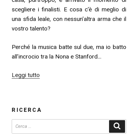
scegliere i finalisti. E cosa c’è di meglio di
una sfida leale, con nessun’altra arma che il
vostro talento?
Perché la musica batte sul due, ma io batto
all’incrocio tra la Nona e Stanford…
“Reality
Leggi tutto
Challenge
–
SEMIFINALE:
RICERCA
The
Voice
Cerca
of