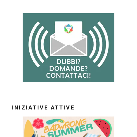
Italy
(15/09
–
21/09)”
INIZIATIVE ATTIVE