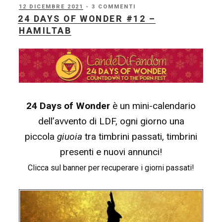
Wonder
PUBBLICATO
12 DICEMBRE 2021
- 3 COMMENTI
IL
24 DAYS OF WONDER #12 –
#16
HAMILTAB
–
Il
2022
delle
Lande!”
24 Days of Wonder
è un mini-calendario
dell’avvento di LDF, ogni giorno una
piccola
giuoia
tra timbrini passati, timbrini
presenti e nuovi annunci!
Clicca sul banner per recuperare i giorni passati!