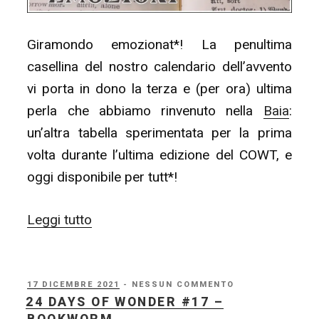
Giramondo emozionat*! La penultima
casellina del nostro calendario dell’avvento
vi porta in dono la terza e (per ora) ultima
perla che abbiamo rinvenuto nella
Baia
:
un’altra tabella sperimentata per la prima
volta durante l’ultima edizione del COWT, e
oggi disponibile per tutt*!
“24
Leggi tutto
Days
of
Wonder
PUBBLICATO
17 DICEMBRE 2021
- NESSUN COMMENTO
IL
24 DAYS OF WONDER #17 –
#23
BOOKWORM