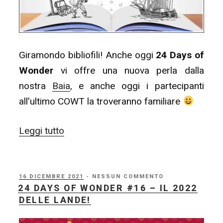
Giramondo bibliofili! Anche oggi
24 Days of
Wonder
vi offre una nuova perla dalla
nostra
Baia
, e anche oggi i partecipanti
all’ultimo COWT la troveranno familiare
“24
Leggi tutto
Days
of
Wonder
PUBBLICATO
16 DICEMBRE 2021
- NESSUN COMMENTO
IL
24 DAYS OF WONDER #16 – IL 2022
#17
DELLE LANDE!
–
Bookworm”