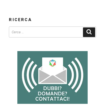
of
Wonder
RICERCA
#12
–
Cerca
Hamiltab”