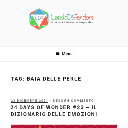
Salta
al
contenuto
LANDE DI FANDOM
La comunità italiana dai fan per i fan!
Menu
TAG:
BAIA DELLE PERLE
PUBBLICATO
23 DICEMBRE 2021
- NESSUN COMMENTO
IL
24 DAYS OF WONDER #23 – IL
DIZIONARIO DELLE EMOZIONI