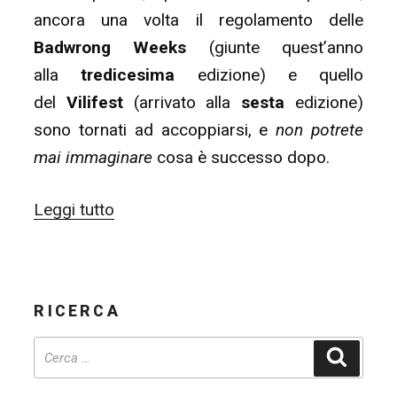
ancora una volta il regolamento delle
Badwrong Weeks
(giunte quest’anno
alla
tredicesima
edizione) e quello
del
Vilifest
(arrivato alla
sesta
edizione)
sono tornati ad accoppiarsi, e
non potrete
mai immaginare
cosa è successo dopo.
“Badwrong
Leggi tutto
Weeks
13
&
RICERCA
Vilifest
6
Cerca
(15/06