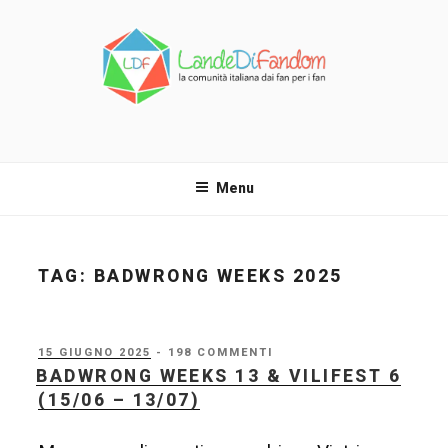
Salta
al
contenuto
LANDE DI FANDOM
La comunità italiana dai fan per i fan!
Menu
TAG:
BADWRONG WEEKS 2025
PUBBLICATO
15 GIUGNO 2025
- 198 COMMENTI
IL
BADWRONG WEEKS 13 & VILIFEST 6
(15/06 – 13/07)