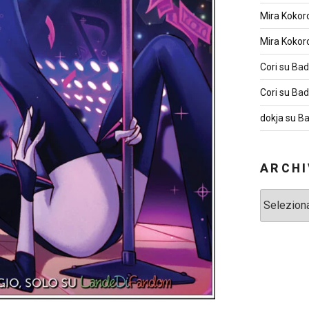
Mira Kokor
Mira Kokor
Cori
su
Bad
Cori
su
Bad
dokja
su
Ba
ARCHI
Archivi