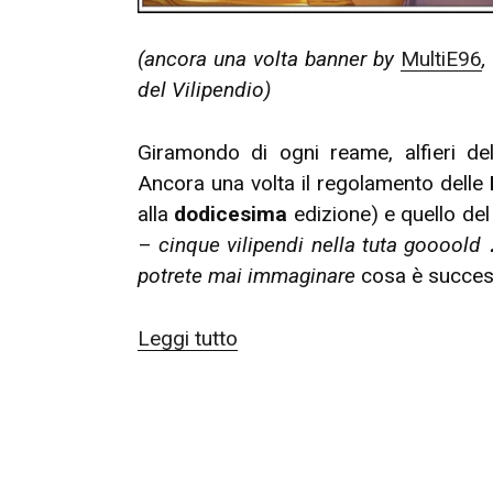
(ancora una volta banner by
MultiE96
,
del Vilipendio)
Giramondo di ogni reame, alfieri del 
Ancora una volta il regolamento delle
alla
dodicesima
edizione) e quello de
–
cinque vilipendi nella tuta goooold 
potrete mai immaginare
cosa è succes
“Badwrong
Leggi tutto
Weeks
12
&
Vilifest
5