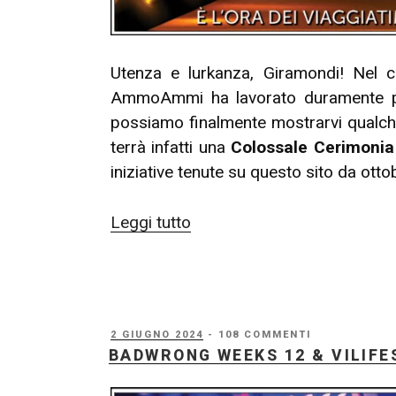
Utenza e lurkanza, Giramondi! Nel 
AmmoAmmi ha lavorato duramente per i
possiamo finalmente mostrarvi qualche 
terrà infatti una
Colossale Cerimonia
iniziative tenute su questo sito da ott
“Colossale
Leggi tutto
Cerimonia
di
Chiusura
Cumulativa
PUBBLICATO
2 GIUGNO 2024
- 108 COMMENTI
(CCCC)
IL
BADWRONG WEEKS 12 & VILIFEST
2024”