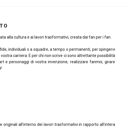
ITO
ta alla cultura e ai lavori trasformativi, creata dai fan per i fan.
sfide, individuali o a squadre, a tempo o permanenti, per spingervi
la vostra carriera. E per chi non scrive ci sono altrettante possibilità
rt e personaggi di vostra invenzione, realizzare fanmix, girare
à!
riginali all'interno dei lavori trasformativi in rapporto all'intera