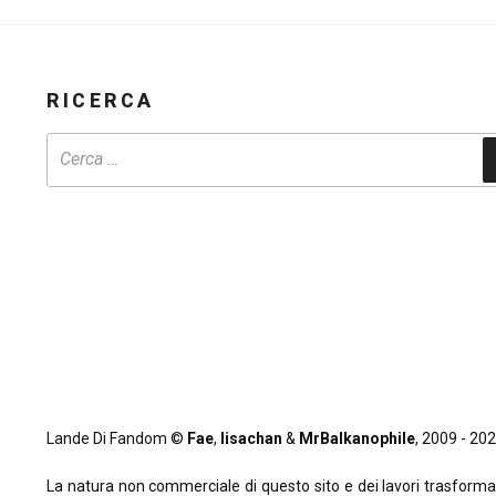
(02/06
–
30/06)”
RICERCA
Lande Di Fandom ©
Fae
,
lisachan
&
MrBalkanophile
, 2009 - 2026
La natura non commerciale di questo sito e dei lavori trasformativi