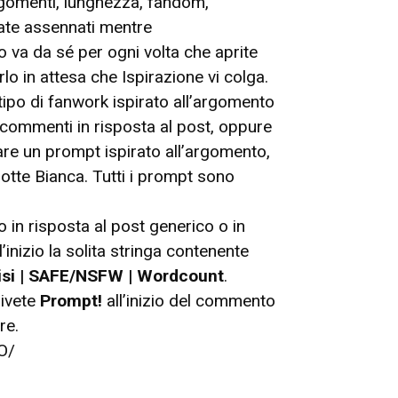
argomenti, lunghezza, fandom,
iate assennati mentre
 va da sé per ogni volta che aprite
o in attesa che Ispirazione vi colga.
tipo di fanwork ispirato all’argomento
 commenti in risposta al post, oppure
re un prompt ispirato all’argomento,
otte Bianca. Tutti i prompt sono
in risposta al post generico o in
’inizio la solita stringa contenente
isi | SAFE/NSFW | Wordcount
.
rivete
Prompt!
all’inizio del commento
re.
O/