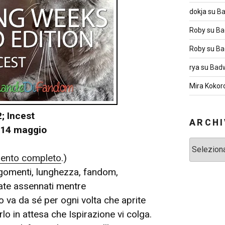
dokja
su
Ba
Roby
su
Ba
Roby
su
Ba
rya
su
Badw
Mira Kokor
; Incest
ARCHI
 14 maggio
Archivi
ento completo
.)
argomenti, lunghezza, fandom,
iate assennati mentre
 va da sé per ogni volta che aprite
o in attesa che Ispirazione vi colga.