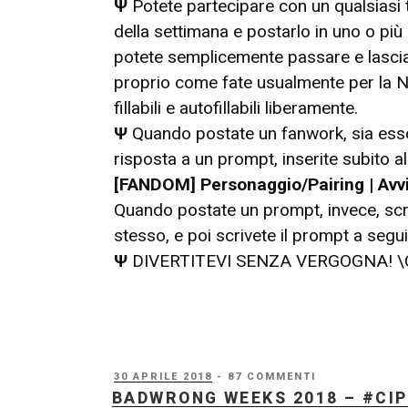
Ψ
Potete partecipare con un qualsiasi 
della settimana e postarlo in uno o più
potete semplicemente passare e lascia
proprio come fate usualmente per la N
fillabili e autofillabili liberamente.
Ψ
Quando postate un fanwork, sia esso 
risposta a un prompt, inserite subito all
[FANDOM] Personaggio/Pairing | Avv
Quando postate un prompt, invece, sc
stesso, e poi scrivete il prompt a segui
Ψ
DIVERTITEVI SENZA VERGOGNA! \
PUBBLICATO
30 APRILE 2018
- 87 COMMENTI
IL
BADWRONG WEEKS 2018 – #CIP