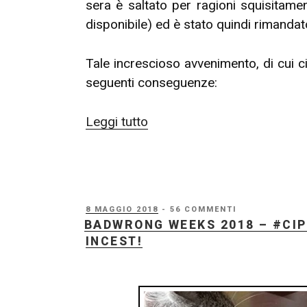
sera è saltato per ragioni squisitame
disponibile) ed è stato quindi rimandat
Tale increscioso avvenimento, di cui 
seguenti conseguenze:
“Badwrong
Leggi tutto
Weeks
2018
–
#Cip0rno
PUBBLICATO
8 MAGGIO 2018
- 56 COMMENTI
Edition
IL
BADWRONG WEEKS 2018 – #CIP
–
INCEST!
modpost”