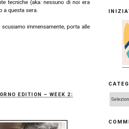
nte tecniche (aka: nessuno di noi era
o a questa sera.
INIZI
ci scusiamo immensamente, porta alle
CATEG
0RNO EDITION – WEEK 2:
Categorie
COMME