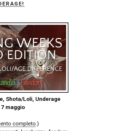
DERAGE!
e, Shota/Loli, Underage
~ 7 maggio
ento completo
.)