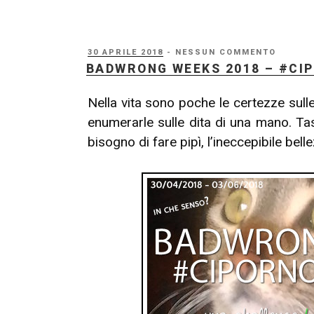
PUBBLICATO
30 APRILE 2018
- NESSUN COMMENTO
IL
BADWRONG WEEKS 2018 – #CIP
Nella vita sono poche le certezze sull
enumerarle sulle dita di una mano. Tas
bisogno di fare pipì, l’ineccepibile bel