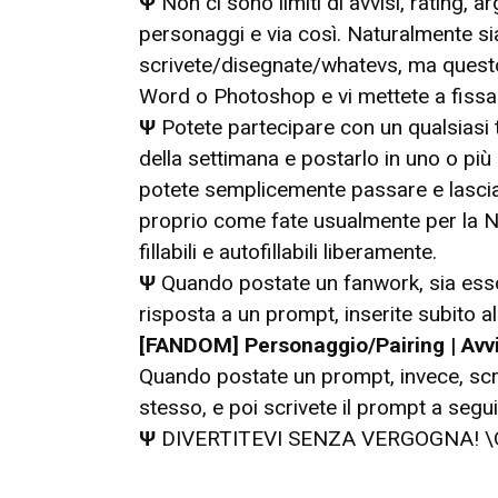
Ψ
Non ci sono limiti di avvisi, rating, 
personaggi e via così. Naturalmente s
scrivete/disegnate/whatevs, ma questo
Word o Photoshop e vi mettete a fissarl
Ψ
Potete partecipare con un qualsiasi 
della settimana e postarlo in uno o più
potete semplicemente passare e lascia
proprio come fate usualmente per la N
fillabili e autofillabili liberamente.
Ψ
Quando postate un fanwork, sia esso 
risposta a un prompt, inserite subito all
[FANDOM] Personaggio/Pairing | Avv
Quando postate un prompt, invece, sc
stesso, e poi scrivete il prompt a segui
Ψ
DIVERTITEVI SENZA VERGOGNA! \