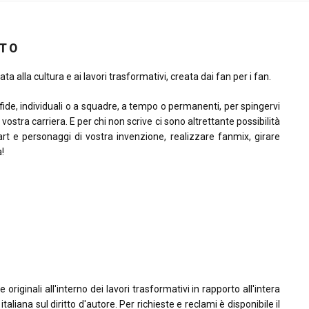
ITO
ta alla cultura e ai lavori trasformativi, creata dai fan per i fan.
sfide, individuali o a squadre, a tempo o permanenti, per spingervi
la vostra carriera. E per chi non scrive ci sono altrettante possibilità
rt e personaggi di vostra invenzione, realizzare fanmix, girare
à!
riginali all'interno dei lavori trasformativi in rapporto all'intera
taliana sul diritto d'autore. Per richieste e reclami è disponibile il