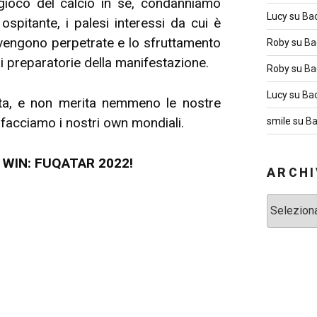
gioco del calcio in sé, condanniamo
Lucy
su
Ba
ospitante, i palesi interessi da cui è
 vengono perpetrate e lo sfruttamento
Roby
su
Ba
 preparatorie della manifestazione.
Roby
su
Ba
Lucy
su
Ba
ta, e non merita nemmeno le nostre
facciamo i nostri own mondiali.
smile
su
Ba
 WIN: FUQATAR 2022!
ARCHI
Archivi