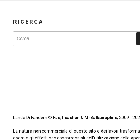
2022”
RICERCA
Lande Di Fandom ©
Fae
,
lisachan
&
MrBalkanophile
, 2009 - 2026
La natura non commerciale di questo sito e dei lavori trasformativi
opera e gli effetti non concorrenziali dell'utilizzazione delle oper