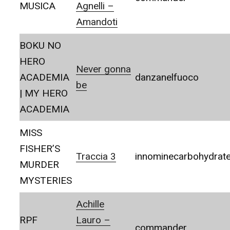
MUSICA
Agnelli –
Amandoti
BOKU NO
HERO
Never gonna
ACADEMIA
danzanelfuoco
be
| MY HERO
ACADEMIA
MISS
FISHER’S
Traccia 3
innominecarbohydrat
MURDER
MYSTERIES
Achille
RPF
Lauro –
commander