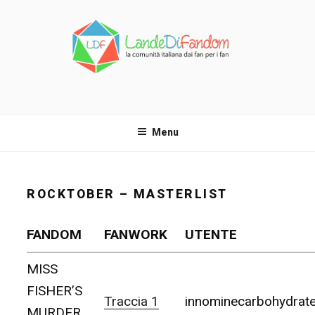
Salta
al
contenuto
LANDE DI FANDOM
La comunità italiana dai fan per i fan!
Menu
ROCKTOBER – MASTERLIST
FANDOM
FANWORK
UTENTE
MISS
FISHER’S
Traccia 1
innominecarbohydrat
MURDER