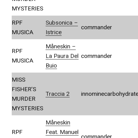
MYSTERIES
RPF
Subsonica –
commander
MUSICA
Istrice
Måneskin –
RPF
La Paura Del
commander
MUSICA
Buio
MISS
FISHER’S
Traccia 2
innominecarbohydrat
MURDER
MYSTERIES
Måneskin
RPF
Feat. Manuel
commander