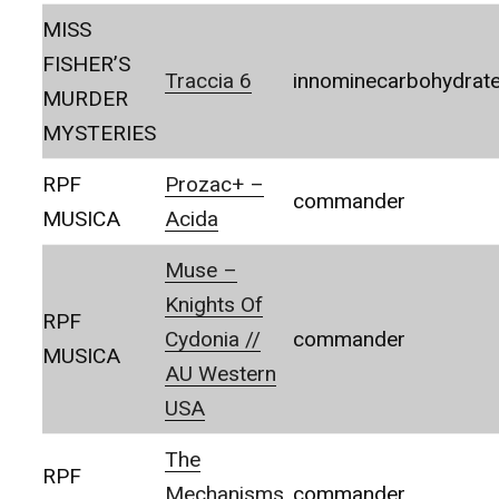
MISS
FISHER’S
Traccia 6
innominecarbohydrat
MURDER
MYSTERIES
RPF
Prozac+ –
commander
MUSICA
Acida
Muse –
Knights Of
RPF
Cydonia //
commander
MUSICA
AU Western
USA
The
RPF
Mechanisms
commander