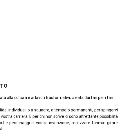
ITO
ta alla cultura e ai lavori trasformativi, creata dai fan per i fan.
sfide, individuali o a squadre, a tempo o permanenti, per spingervi
la vostra carriera. E per chi non scrive ci sono altrettante possibilità
rt e personaggi di vostra invenzione, realizzare fanmix, girare
à!