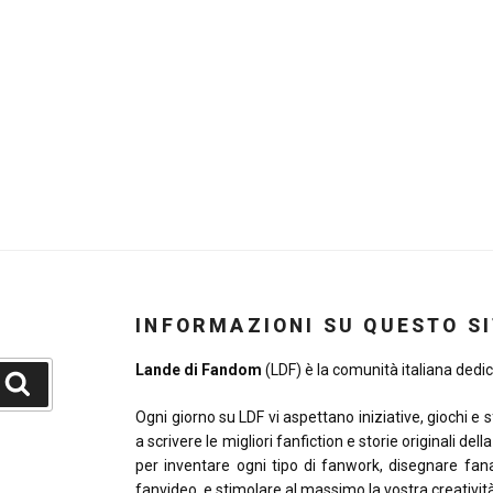
INFORMAZIONI SU QUESTO S
Lande di Fandom
(LDF) è la comunità italiana dedica
Cerca
Ogni giorno su LDF vi aspettano iniziative, giochi e 
a scrivere le migliori fanfiction e storie originali del
per inventare ogni tipo di fanwork, disegnare fana
fanvideo, e stimolare al massimo la vostra creativit